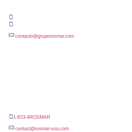
Rincón del Pedregal, Tlalpan, 14120,CDMX
+52 (55) 3004 2820
800 300 ROSMAR (767627)
contacto@gruporosmar.com
Contact Information
US Office
RPS North Americas LLC D.B.A.
The Rosmar Group
1270 N LOOP 1604 E. Suite 1109,
San Antonio ,
Tx,
78232
1-833-4ROSMAR
contact@rosmar-usa.com